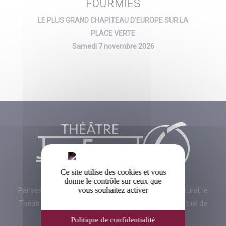
FOURMIES
LE PLUS GRAND CHAPITEAU D'EUROPE SUR LA
PLACE VERTE
Samedi 7 novembre 2026
Ce site utilise des cookies et vous
donne le contrôle sur ceux que
vous souhaitez activer
Par ses dimensions imposantes et son style architectural, le
Théâtre de Fourmies rappelle le glorieux passé industriel de
Fourmies.
Politique de confidentialité