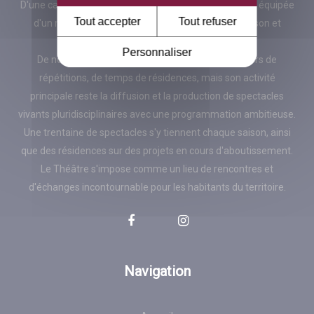
D'une capacité de 450 places, la salle est entièrement équipée
Tout accepter
Tout refuser
d'un matériel performant en matière de diffusion son et
lumière.
Personnaliser
De nombreuses équipes artistiques s'y croisent lors de
répétitions, de temps de résidences, mais son activité
principale reste la diffusion et la production de spectacles
vivants pluridisciplinaires avec une programmation ambitieuse.
Une trentaine de spectacles s'y tiennent chaque saison, ainsi
que des résidences sur des projets en cours d'aboutissement.
Le Théâtre s'impose comme un lieu de rencontres et
d'échanges incontournable pour les habitants du territoire.
Navigation