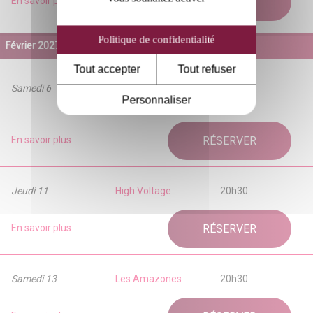
En savoir plus
RÉSERVER
Politique de confidentialité
Février 2027
Tout accepter
Tout refuser
Samedi 6
Le comte de
20h30
Personnaliser
Bouderbala 4
En savoir plus
RÉSERVER
Jeudi 11
High Voltage
20h30
En savoir plus
RÉSERVER
Samedi 13
Les Amazones
20h30