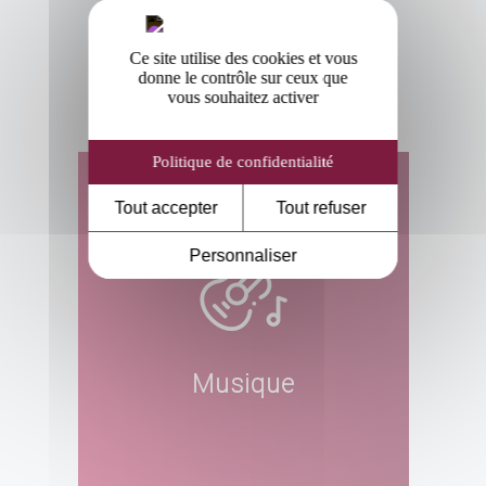
Nos spectacles par
catégorie
Ce site utilise des cookies et vous
donne le contrôle sur ceux que
vous souhaitez activer
Politique de confidentialité
Tout accepter
Tout refuser
Personnaliser
Musique