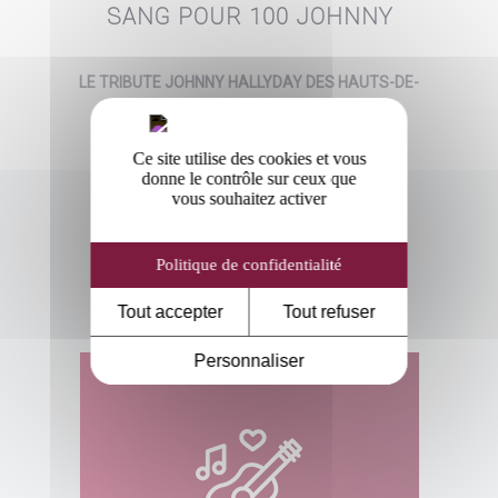
SANG POUR 100 JOHNNY
LE TRIBUTE JOHNNY HALLYDAY DES HAUTS-DE-
FRANCE !
Ce site utilise des cookies et vous
donne le contrôle sur ceux que
vous souhaitez activer
Nos spectacles par
catégorie
Politique de confidentialité
Tout accepter
Tout refuser
Personnaliser