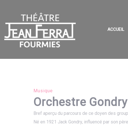
Panneau de gestion des cookies
ACCUEIL
Musique
Orchestre Gondry
Bref aperçu du parcours de ce doyen des grou
Né en 1921 Jack Gondry, influencé par son père,