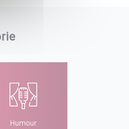
rie
Humour